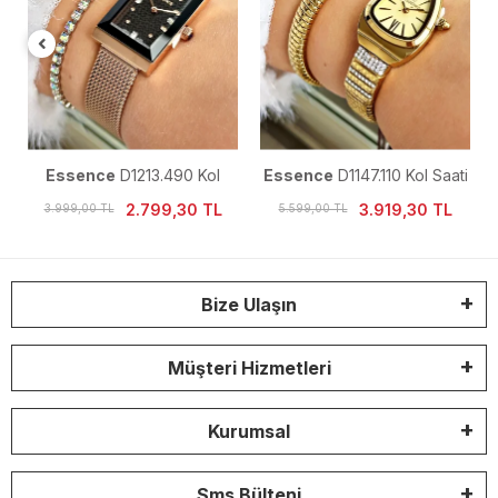
Essence
D1213.490 Kol
Essence
D1147.110 Kol Saati
Saati
2.799,30 TL
3.919,30 TL
3.999,00 TL
5.599,00 TL
Bize Ulaşın
Müşteri Hizmetleri
Kurumsal
Sms Bülteni