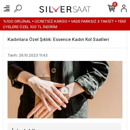
0
%100 ORİJİNAL • ÜCRETSİZ KARGO • VADE FARKSIZ 3 TAKSİT • YENİ
ÜYELERE ÖZEL 100 TL İNDİRİM
Kadınlara Özel Şıklık: Essence Kadın Kol Saatleri
Tarih: 26.10.2023 11:43