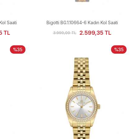
Kol Saati
Bigotti BG.1.10664-6 Kadın Kol Saati
5 TL
2.599,35 TL
3.999,00 TL
%35
%35