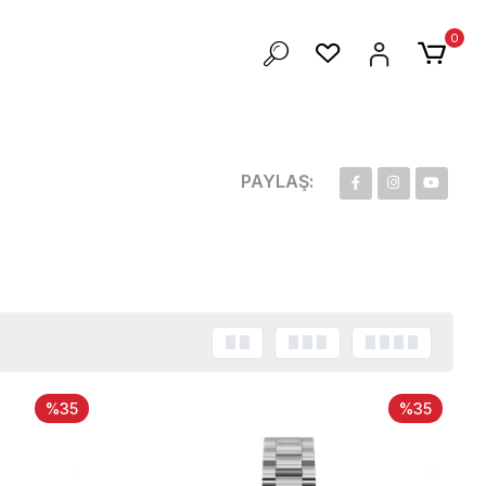
ZEL 100 TL İNDİRİM
0
PAYLAŞ:
%35
%35