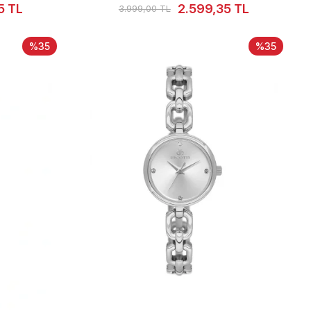
5 TL
2.599,35 TL
3.999,00 TL
%35
%35