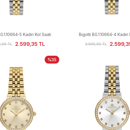
BG.1.10664-5 Kadın Kol Saati
Bigotti BG.1.10664-4 Kadın 
2.599,35 TL
2.599,3
9,00 TL
3.999,00 TL
%35