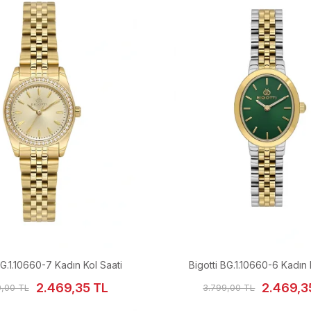
BG.1.10660-7 Kadın Kol Saati
Bigotti BG.1.10660-6 Kadın 
2.469,35 TL
2.469,3
9,00 TL
3.799,00 TL