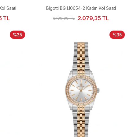
Kol Saati
Bigotti BG.1.10654-2 Kadın Kol Saati
5 TL
2.079,35 TL
3.199,00 TL
%35
%35