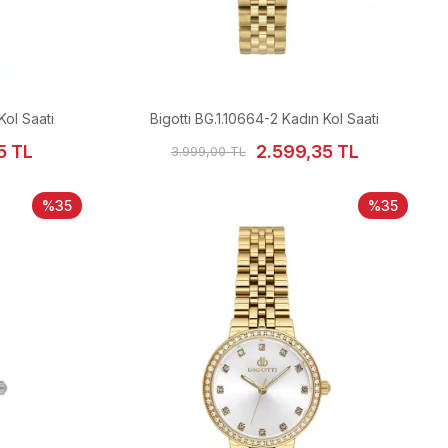
Kol Saati
Bigotti BG.1.10664-2 Kadın Kol Saati
5 TL
2.599,35 TL
3.999,00 TL
%35
%35