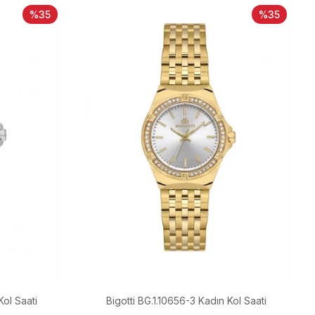
%35
%35
Kol Saati
Bigotti BG.1.10656-3 Kadın Kol Saati