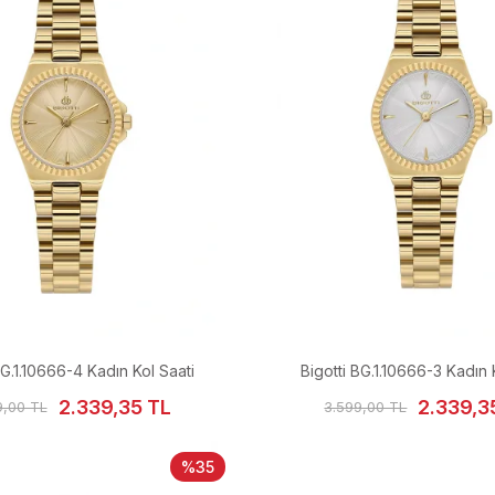
BG.1.10666-4 Kadın Kol Saati
Bigotti BG.1.10666-3 Kadın 
2.339,35 TL
2.339,3
9,00 TL
3.599,00 TL
%35