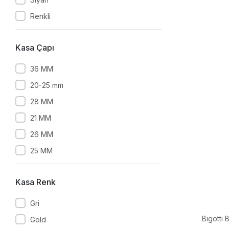
Renkli
Kasa Çapı
36 MM
20-25 mm
28 MM
21 MM
26 MM
25 MM
Kasa Renk
Gri
Bigotti 
Gold