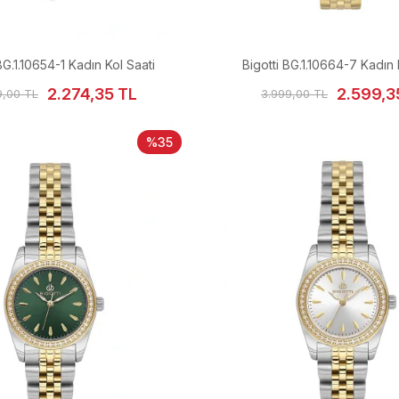
BG.1.10654-1 Kadın Kol Saati
Bigotti BG.1.10664-7 Kadın 
2.274,35 TL
2.599,3
9,00 TL
3.999,00 TL
%35