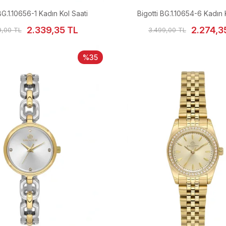
BG.1.10656-1 Kadın Kol Saati
Bigotti BG.1.10654-6 Kadın 
2.339,35 TL
2.274,3
9,00 TL
3.499,00 TL
%35