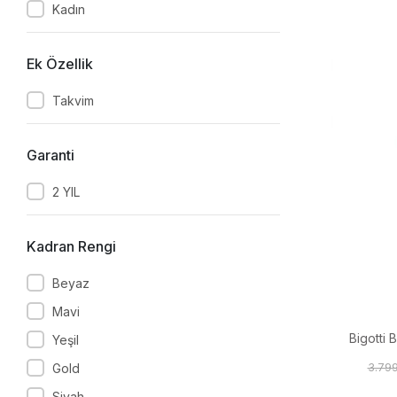
Kadın
Ek Özellik
Takvim
Garanti
2 YIL
Kadran Rengi
Beyaz
Mavi
Bigotti 
Yeşil
3.79
Gold
Siyah