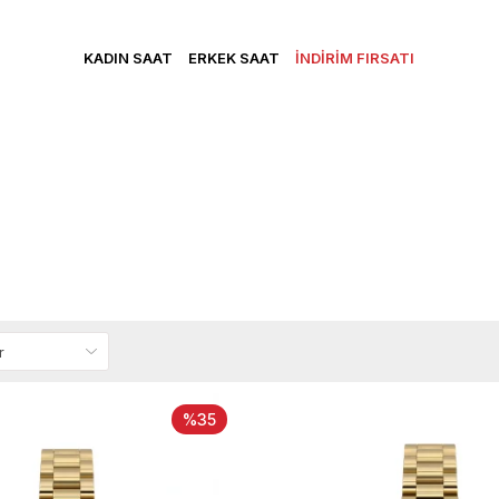
CRETSİZ KARGO • VADE FARKSIZ 3 TAKSİT • YENİ ÜYELERE Ö
KADIN SAAT
ERKEK SAAT
İNDİRİM FIRSATI
%35