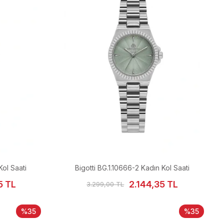
Kol Saati
Bigotti BG.1.10666-2 Kadın Kol Saati
5 TL
2.144,35 TL
3.299,00 TL
%35
%35