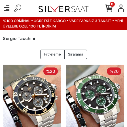
0
%100 ORİJİNAL • ÜCRETSİZ KARGO • VADE FARKSIZ 3 TAKSİT • YENİ
ÜYELERE ÖZEL 100 TL İNDİRİM
Sergio Tacchini
Filtreleme
Sıralama
%20
%20