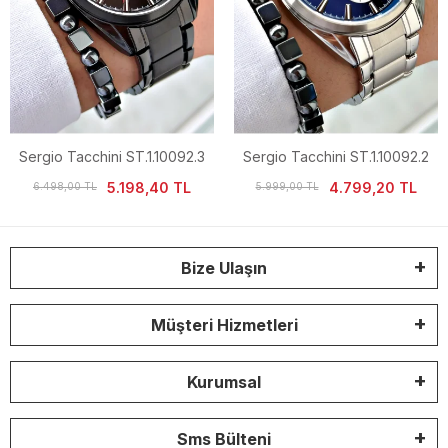
Sergio Tacchini ST.1.10092.3
Sergio Tacchini ST.1.10092.2
Fonksiyonlu Erkek Kol Saati
Fonksiyonlu Erkek Kol Saati
5.198,40 TL
4.799,20 TL
6.498,00 TL
5.999,00 TL
Bize Ulaşın
Müşteri Hizmetleri
Kurumsal
Sms Bülteni