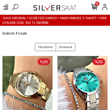
0
%100 ORİJİNAL • ÜCRETSİZ KARGO • VADE FARKSIZ 3 TAKSİT • YENİ
ÜYELERE ÖZEL 100 TL İNDİRİM
İndirim Fırsatı
Filtreleme
Sıralama
%20
%30