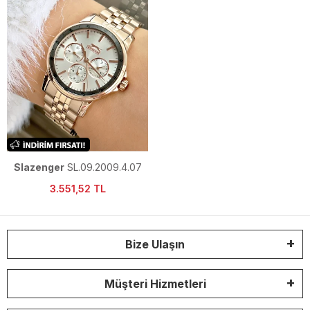
Slazenger
SL.09.2009.4.07
Kadın Kol Saati
3.551,52 TL
Bize Ulaşın
Müşteri Hizmetleri