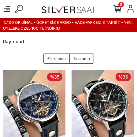
0
%100 ORİJİNAL • ÜCRETSİZ KARGO • VADE FARKSIZ 3 TAKSİT • YENİ
ÜYELERE ÖZEL 100 TL İNDİRİM
Raymond
Filtreleme
Sıralama
%35
%35