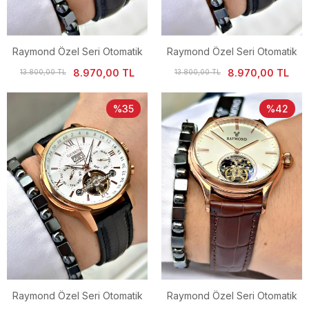
Raymond Özel Seri Otomatik
Raymond Özel Seri Otomatik
Diplomat Klipsli Deri Kordon
Diplomat Klipsli Deri Kordon
8.970,00 TL
8.970,00 TL
13.800,00 TL
13.800,00 TL
Erkek Saati
Erkek Saati
%35
%42
Raymond Özel Seri Otomatik
Raymond Özel Seri Otomatik