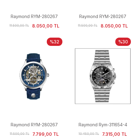
Raymond RYM-280267
Raymond RYM-280267
Otomatik İskelet Power Erkek
Otomatik İskelet Power Erkek
8.050,00 TL
8.050,00 TL
11.500,00 TL
11.500,00 TL
Kol Saati
Kol Saati
%32
%30
Raymond RYM-280267
Raymond Rym-311654-4
Otomatik İskelet Power Erkek
Otomatik Erkek Kol Saati
7.799,00 TL
7.315,00 TL
11.500,00 TL
10.450,00 TL