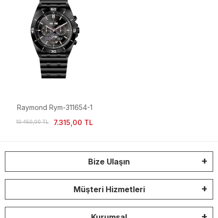
Raymond Rym-311654-1
Otomatik Erkek Kol Saati
7.315,00 TL
10.450,00 TL
Bize Ulaşın
Müşteri Hizmetleri
Kurumsal