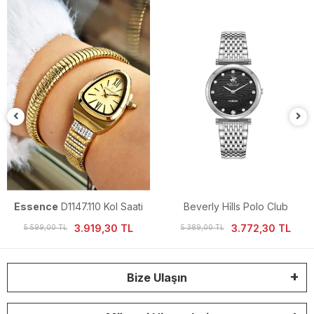
Essence
D1147.110 Kol Saati
Beverly Hi̇lls Polo Club
BP3737X.350 Kol Saati
3.919,30 TL
3.772,30 TL
5.599,00 TL
5.389,00 TL
Bize Ulaşın