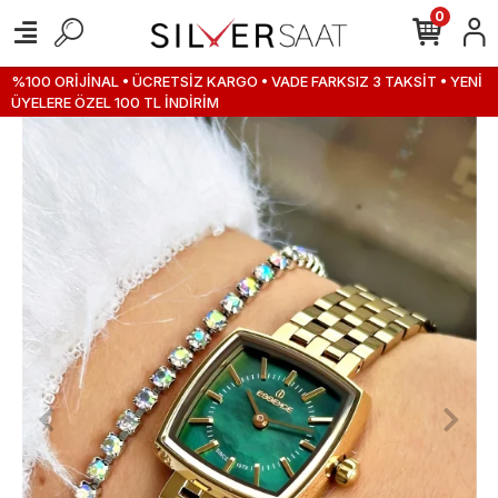
0
%100 ORİJİNAL • ÜCRETSİZ KARGO • VADE FARKSIZ 3 TAKSİT • YENİ
ÜYELERE ÖZEL 100 TL İNDİRİM