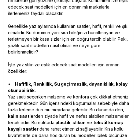
renklerde gün yüzüne çıkmaya başladı. Kombinlerinize eşlik
edecek saat modelleri için en donanımlı markalarla
ilerlemeniz faydalı olacaktır.
Genellikle yaz aylarında kullanılan saatler, hafif, renkli ve şık
olmalıdır. Bu durumun yanı sıra bileğinizi bunaltmayan ve
terletmeyen bir kasa sizler için en doğru tercih olabilir. Peki,
yazlık saat modelleri nasıl olmalı ve neye göre
belirlenmelidir?
İşte yaz stilinize eşlik edecek saat modelleri için aranan
özellikler:
•
Hafiflik, Renklilik, Su geçirmezlik, dayanıklılık, kolay
okunabilirlik.
Yaz saati seçerken malzeme ve konfora çok dikkat etmeniz
gerekmektedir. Gün içerisindeki koşturmalar sebebiyle daha
fazla terleme durumu meydana gelebilir. Bu durumda deri,
kalın saatler
den ziyade hafif ve nefes alabilen malzemeler
tercih edin. Bu noktada
plastik
,
slikon
ve
tekstil kumaş
kayışlı saatler
daha rahat etmenizi sağlayabilir. Kısa kollu
kıyafetlerle de daha hoş duran bu modeller, bilek ölçünüze