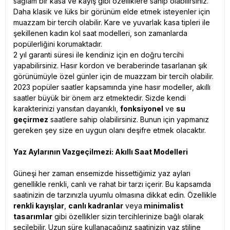
sağlam bir kasa ve kayış gibi özelliklere sahip olabilirsiniz.
Daha klasik ve lüks bir görünüm elde etmek isteyenler için
muazzam bir tercih olabilir. Kare ve yuvarlak kasa tipleri ile
şekillenen kadın kol saat modelleri, son zamanlarda
popülerliğini korumaktadır.
2 yıl garanti süresi ile kendiniz için en doğru tercihi
yapabilirsiniz. Hasır kordon ve beraberinde tasarlanan şık
görünümüyle özel günler için de muazzam bir tercih olabilir.
2023 popüler saatler kapsamında yine hasır modeller, akıllı
saatler büyük bir önem arz etmektedir. Sizde kendi
karakterinizi yansıtan dayanıklı,
fonksiyonel
ve
su
geçirmez
saatlere sahip olabilirsiniz. Bunun için yapmanız
gereken şey size en uygun olanı deşifre etmek olacaktır.
Yaz Aylarının Vazgeçilmezi: Akıllı Saat Modelleri
Güneşi her zaman ensemizde hissettiğimiz yaz ayları
genellikle renkli, canlı ve rahat bir tarzı içerir. Bu kapsamda
saatinizin de tarzınızla uyumlu olmasına dikkat edin. Özellikle
renkli kayışlar
,
canlı kadranlar
veya
minimalist
tasarımlar
gibi özellikler sizin tercihlerinize bağlı olarak
seçilebilir. Uzun süre kullanacağınız saatinizin yaz stiline