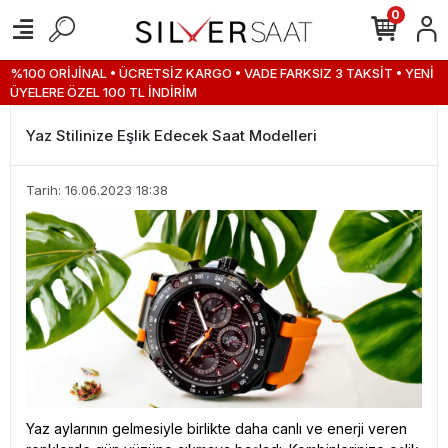
0
%100 ORİJİNAL • ÜCRETSİZ KARGO • VADE FARKSIZ 3 TAKSİT • YENİ
ÜYELERE ÖZEL 100 TL İNDİRİM
Yaz Stilinize Eşlik Edecek Saat Modelleri
Tarih: 16.06.2023 18:38
Yaz aylarının gelmesiyle birlikte daha canlı ve enerji veren