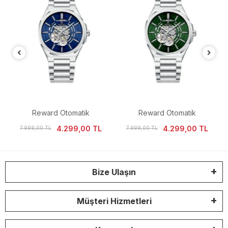
Reward Otomatik
Reward Otomatik
i
Mekanizma İskelet Kadran
Mekanizma İskelet Kadran
4.299,00 TL
4.299,00 TL
7.999,00 TL
7.999,00 TL
Erkek Kol Saati
Erkek Kol Saati
Bize Ulaşın
Müşteri Hizmetleri