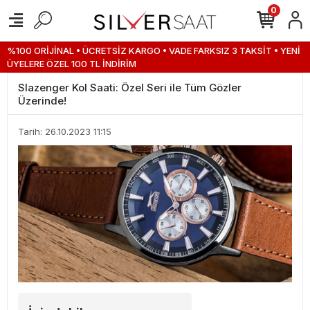
0
%100 ORİJİNAL • ÜCRETSİZ KARGO • VADE FARKSIZ 3 TAKSİT • YENİ
ÜYELERE ÖZEL 100 TL İNDİRİM
Slazenger Kol Saati: Özel Seri ile Tüm Gözler
Üzerinde!
Tarih: 26.10.2023 11:15