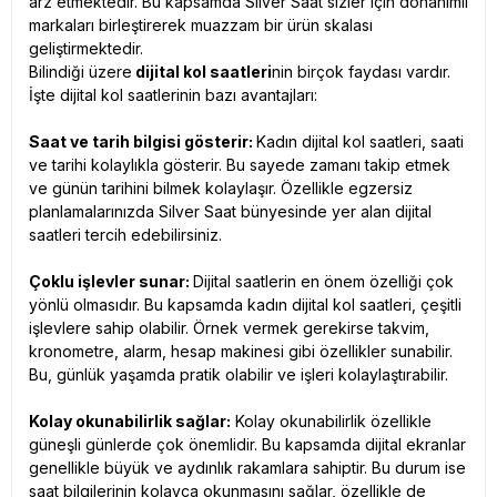
arz etmektedir. Bu kapsamda Silver Saat sizler için donanımlı
markaları birleştirerek muazzam bir ürün skalası
geliştirmektedir.
Bilindiği üzere
dijital kol saatleri
nin birçok faydası vardır.
İşte dijital kol saatlerinin bazı avantajları:
Saat ve tarih bilgisi gösterir:
Kadın dijital kol saatleri, saati
ve tarihi kolaylıkla gösterir. Bu sayede zamanı takip etmek
ve günün tarihini bilmek kolaylaşır. Özellikle egzersiz
planlamalarınızda Silver Saat bünyesinde yer alan dijital
saatleri tercih edebilirsiniz.
Çoklu işlevler sunar:
Dijital saatlerin en önem özelliği çok
yönlü olmasıdır. Bu kapsamda kadın dijital kol saatleri, çeşitli
işlevlere sahip olabilir. Örnek vermek gerekirse takvim,
kronometre, alarm, hesap makinesi gibi özellikler sunabilir.
Bu, günlük yaşamda pratik olabilir ve işleri kolaylaştırabilir.
Kolay okunabilirlik sağlar:
Kolay okunabilirlik özellikle
güneşli günlerde çok önemlidir. Bu kapsamda dijital ekranlar
genellikle büyük ve aydınlık rakamlara sahiptir. Bu durum ise
saat bilgilerinin kolayca okunmasını sağlar, özellikle de