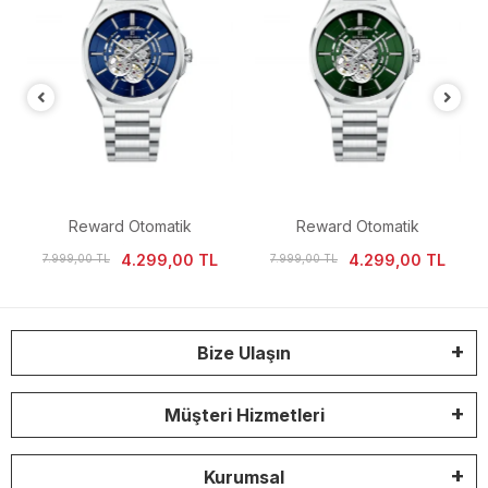
Reward Otomatik
Reward Otomatik
i
Mekanizma İskelet Kadran
Mekanizma İskelet Kadran
4.299,00 TL
4.299,00 TL
7.999,00 TL
7.999,00 TL
Erkek Kol Saati
Erkek Kol Saati
Bize Ulaşın
Müşteri Hizmetleri
Kurumsal