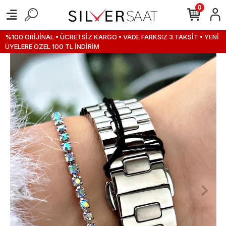
0
%100 ORİJİNAL • ÜCRETSİZ KARGO • VADE FARKSIZ 3 TAKSİT • YENİ
ÜYELERE ÖZEL 100 TL İNDİRİM