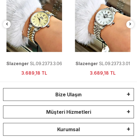
Slazenger
SL.09.2373.3.06
Slazenger
SL.09.2373.3.01
Çelik Kordon Kadın Kol Saati
Çelik Kordon Kadın Kol Saati
3.689,18 TL
3.689,18 TL
Bize Ulaşın
Müşteri Hizmetleri
Kurumsal