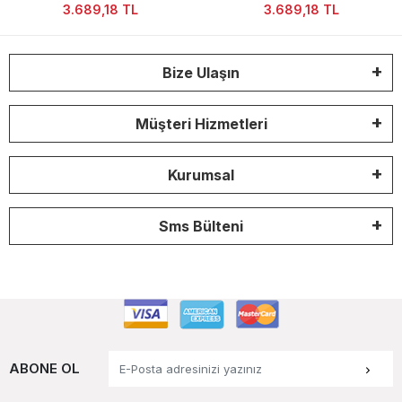
Çelik Kordon Kadın Kol Saati
Çelik Kordon Kadın Kol Saati
3.689,18 TL
3.689,18 TL
Bize Ulaşın
Müşteri Hizmetleri
Kurumsal
Sms Bülteni
ABONE OL