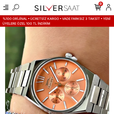
0
%100 ORİJİNAL • ÜCRETSİZ KARGO • VADE FARKSIZ 3 TAKSİT • YENİ
ÜYELERE ÖZEL 100 TL İNDİRİM