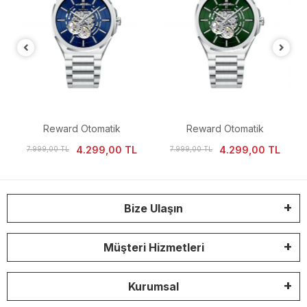
Reward Otomatik
Reward Otomatik
i
Mekanizma İskelet Kadran
Mekanizma İskelet Kadran
4.299,00 TL
4.299,00 TL
7.999,00 TL
7.999,00 TL
Erkek Kol Saati
Erkek Kol Saati
Bize Ulaşın
Müşteri Hizmetleri
Kurumsal