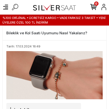
0
%100 ORİJİNAL • ÜCRETSİZ KARGO • VADE FARKSIZ 3 TAKSİT • YENİ
ÜYELERE ÖZEL 100 TL İNDİRİM
Bileklik ve Kol Saati Uyumunu Nasıl Yakalarız?
Tarih: 17.03.2024 16:49