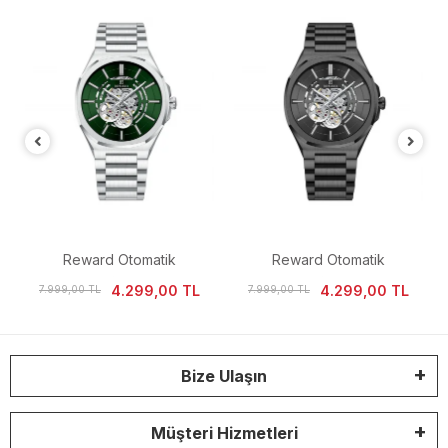
Reward Otomatik
Reward Otomatik
Mekanizma İskelet Kadran
Mekanizma İskelet Kadran
4.299,00 TL
4.299,00 TL
7.999,00 TL
7.999,00 TL
Erkek Kol Saati
Erkek Kol Saati
Bize Ulaşın
Müşteri Hizmetleri