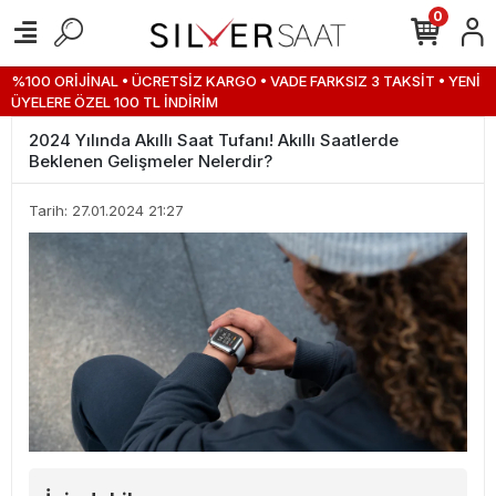
0
%100 ORİJİNAL • ÜCRETSİZ KARGO • VADE FARKSIZ 3 TAKSİT • YENİ
ÜYELERE ÖZEL 100 TL İNDİRİM
2024 Yılında Akıllı Saat Tufanı! Akıllı Saatlerde
Beklenen Gelişmeler Nelerdir?
Tarih: 27.01.2024 21:27