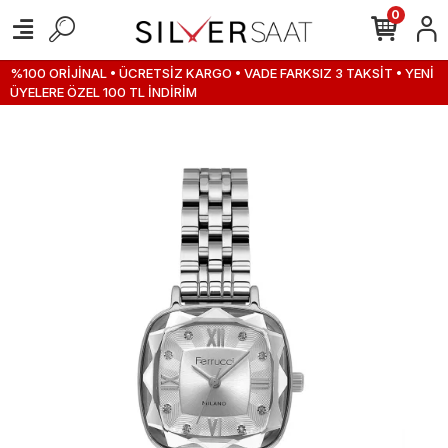
0
%100 ORİJİNAL • ÜCRETSİZ KARGO • VADE FARKSIZ 3 TAKSİT • YENİ
ÜYELERE ÖZEL 100 TL İNDİRİM