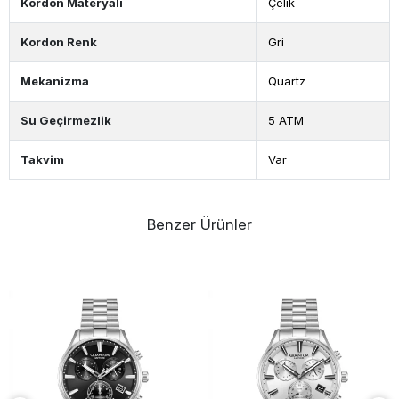
Kordon Materyali
Çelik
Kordon Renk
Gri
Mekanizma
Quartz
Su Geçirmezlik
5 ATM
Takvim
Var
Benzer Ürünler