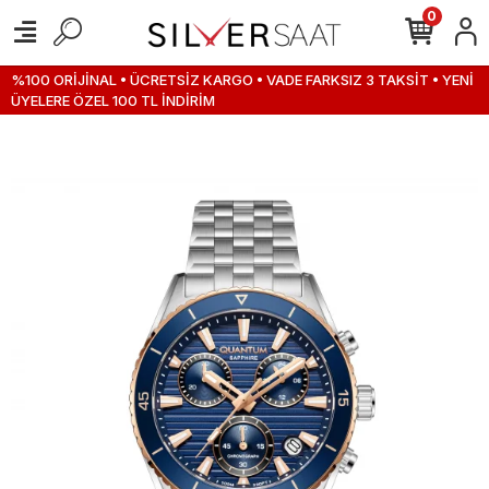
0
%100 ORİJİNAL • ÜCRETSİZ KARGO • VADE FARKSIZ 3 TAKSİT • YENİ
ÜYELERE ÖZEL 100 TL İNDİRİM