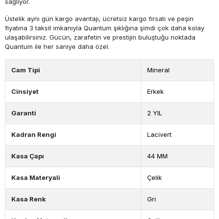
sağlıyor.
Üstelik aynı gün kargo avantajı, ücretsiz kargo fırsatı ve peşin
fiyatına 3 taksit imkanıyla Quantum şıklığına şimdi çok daha kolay
ulaşabilirsiniz. Gücün, zarafetin ve prestijin buluştuğu noktada
Quantum ile her saniye daha özel.
Cam Tipi
Mineral
Cinsiyet
Erkek
Garanti
2 YIL
Kadran Rengi
Lacivert
Kasa Çapı
44 MM
Kasa Materyali
Çelik
Kasa Renk
Gri