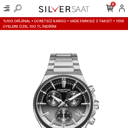
0
%100 ORİJİNAL • ÜCRETSİZ KARGO • VADE FARKSIZ 3 TAKSİT • YENİ
ÜYELERE ÖZEL 100 TL İNDİRİM