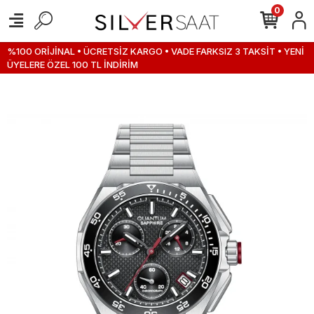
0
%100 ORİJİNAL • ÜCRETSİZ KARGO • VADE FARKSIZ 3 TAKSİT • YENİ
ÜYELERE ÖZEL 100 TL İNDİRİM