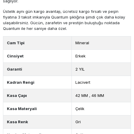
sağlıyor.
Üstelik aynı gün kargo avantajı, ücretsiz kargo fırsatı ve peşin
fiyatına 3 taksit imkanıyla Quantum şıklığına şimdi çok daha kolay
ulaşabilirsiniz. Gücün, zarafetin ve prestijin buluştuğu noktada
Quantum ile her saniye daha özel.
Cam Tipi
Mineral
Cinsiyet
Erkek
Garanti
2 YIL
Kadran Rengi
Lacivert
Kasa Çapı
42 MM
,
46 MM
Kasa Materyali
Çelik
Kasa Renk
Gri