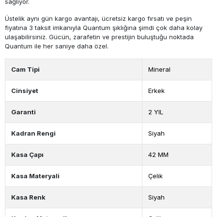
sağlıyor.
Üstelik aynı gün kargo avantajı, ücretsiz kargo fırsatı ve peşin
fiyatına 3 taksit imkanıyla Quantum şıklığına şimdi çok daha kolay
ulaşabilirsiniz. Gücün, zarafetin ve prestijin buluştuğu noktada
Quantum ile her saniye daha özel.
Cam Tipi
Mineral
Cinsiyet
Erkek
Garanti
2 YIL
Kadran Rengi
Siyah
Kasa Çapı
42 MM
Kasa Materyali
Çelik
Kasa Renk
Siyah