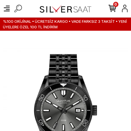
0
%100 ORİJİNAL • ÜCRETSİZ KARGO • VADE FARKSIZ 3 TAKSİT • YENİ
ÜYELERE ÖZEL 100 TL İNDİRİM