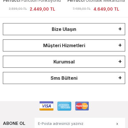
Ferrucci
Function Fonksiyonlu
Ferrucci
Otomatik Mekanizma
Erkek Kol Saati
Jübile Kordon Erkek Kol Saati
2.449,00 TL
4.649,00 TL
3.899,00 TL
7.499,00 TL
Bize Ulaşın
Müşteri Hizmetleri
Kurumsal
Sms Bülteni
ABONE OL