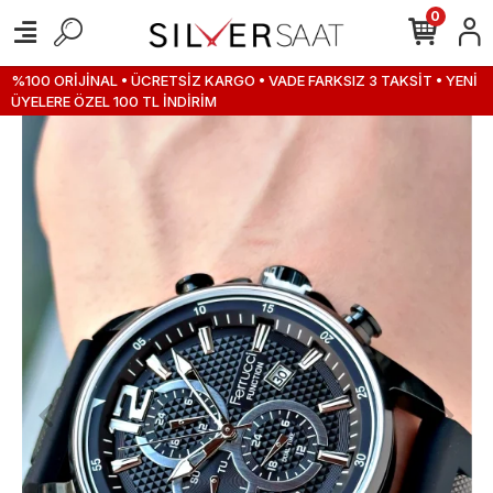
0
%100 ORİJİNAL • ÜCRETSİZ KARGO • VADE FARKSIZ 3 TAKSİT • YENİ
ÜYELERE ÖZEL 100 TL İNDİRİM