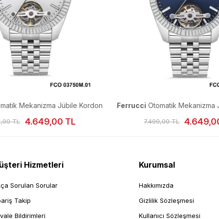
matik Mekanizma Jübile Kordon
Ferrucci
Otomatik Mekanizma J
Erkek Kol Saati
Erkek Kol Saati
4.649,00 TL
4.649,0
9,00 TL
7.499,00 TL
şteri Hizmetleri
Kurumsal
kça Sorulan Sorular
Hakkımızda
pariş Takip
Gizlilik Sözleşmesi
vale Bildirimleri
Kullanıcı Sözleşmesi