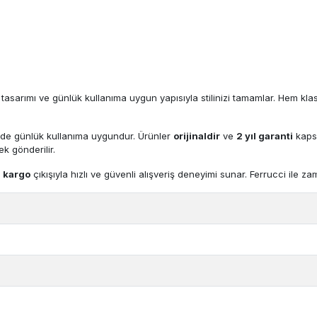
tasarımı ve günlük kullanıma uygun yapısıyla stilinizi tamamlar. Hem kla
nde günlük kullanıma uygundur. Ürünler
orijinaldir
ve
2 yıl garanti
kapsa
k gönderilir.
 kargo
çıkışıyla hızlı ve güvenli alışveriş deneyimi sunar. Ferrucci ile zam