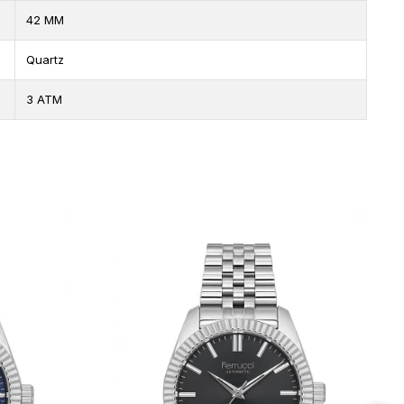
42 MM
Quartz
3 ATM