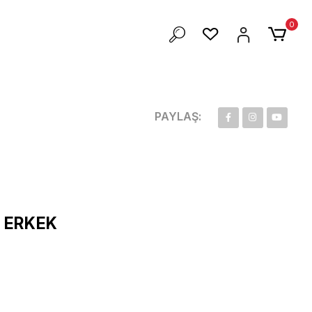
ZEL 100 TL İNDİRİM
0
PAYLAŞ:
 ERKEK