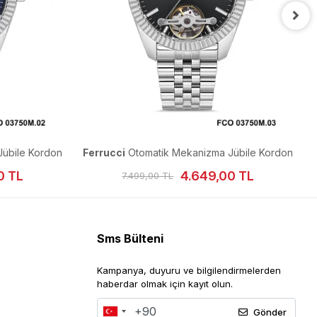
übile Kordon
Ferrucci
Otomatik Mekanizma Jübile Kordon
Erkek Kol Saati
0 TL
4.649,00 TL
7.499,00 TL
Sms Bülteni
Kampanya, duyuru ve bilgilendirmelerden
haberdar olmak için kayıt olun.
Gönder