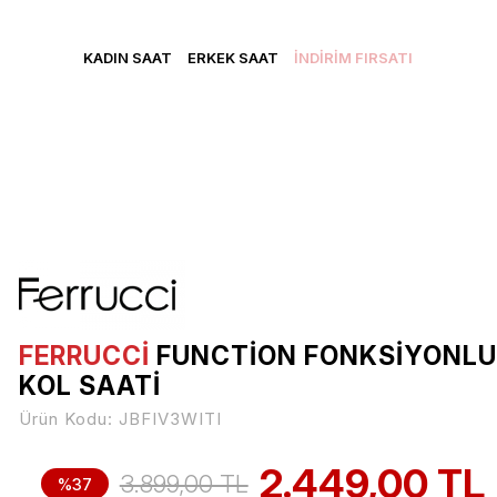
CRETSİZ KARGO • VADE FARKSIZ 3 TAKSİT • YENİ ÜYELERE Ö
KADIN SAAT
ERKEK SAAT
İNDİRİM FIRSATI
FERRUCCİ
FUNCTION FONKSIYONLU
KOL SAATI
Ürün Kodu:
JBFIV3WITI
2.449,00 TL
3.899,00 TL
%37