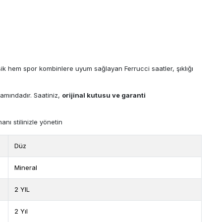
sik hem spor kombinlere uyum sağlayan Ferrucci saatler, şıklığı
mındadır. Saatiniz,
orijinal kutusu ve garanti
anı stilinizle yönetin
Düz
Mineral
2 YIL
2 Yıl