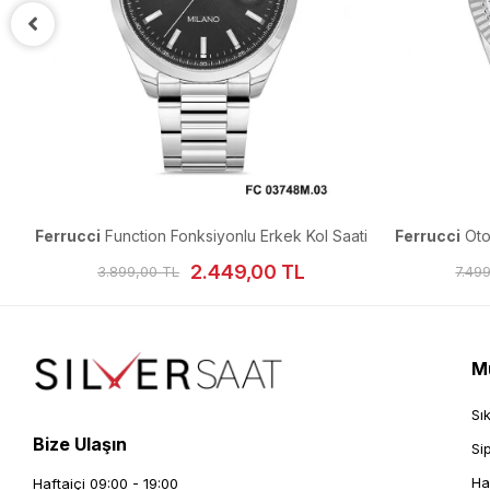
ti
Ferrucci
Function Fonksiyonlu Erkek Kol Saati
Ferrucci
Oto
2.449,00 TL
3.899,00 TL
7.49
Mü
Sı
Bize Ulaşın
Si
Ha
Haftaiçi 09:00 - 19:00