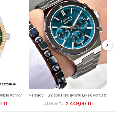
übile Kordon
Ferrucci
Function Fonksiyonlu Erkek Kol Saati
F
0 TL
2.449,00 TL
3.899,00 TL