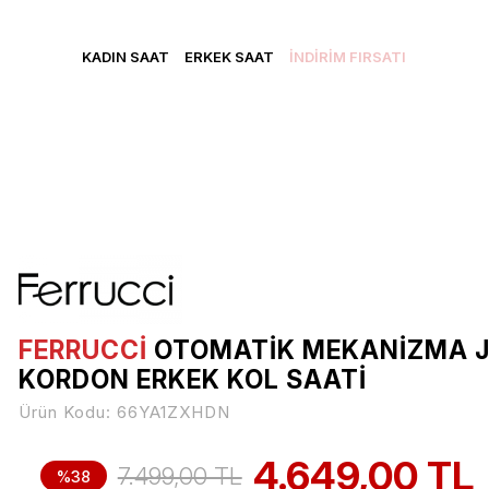
CRETSİZ KARGO • VADE FARKSIZ 3 TAKSİT • YENİ ÜYELERE Ö
KADIN SAAT
ERKEK SAAT
İNDİRİM FIRSATI
FERRUCCİ
OTOMATIK MEKANIZMA J
KORDON ERKEK KOL SAATI
Ürün Kodu:
66YA1ZXHDN
4.649,00 TL
7.499,00 TL
%38