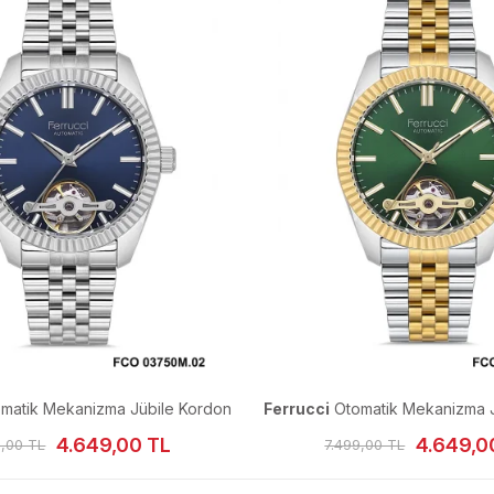
matik Mekanizma Jübile Kordon
Ferrucci
Otomatik Mekanizma J
Erkek Kol Saati
Erkek Kol Saati
4.649,00 TL
4.649,0
9,00 TL
7.499,00 TL