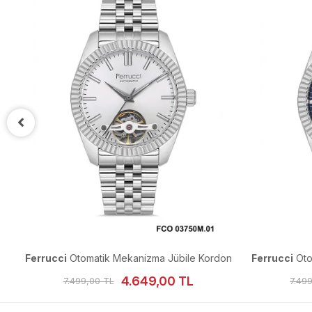
ti
Ferrucci
Otomatik Mekanizma Jübile Kordon
Ferrucci
Oto
Erkek Kol Saati
4.649,00 TL
7.499,00 TL
7.49