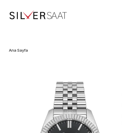
%100 ORİJİNAL • Ü
Ana Sayfa