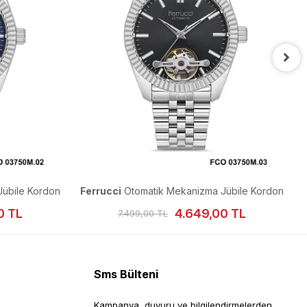
übile Kordon
Ferrucci
Otomatik Mekanizma Jübile Kordon
Erkek Kol Saati
0 TL
4.649,00 TL
7.499,00 TL
Sms Bülteni
Kampanya, duyuru ve bilgilendirmelerden