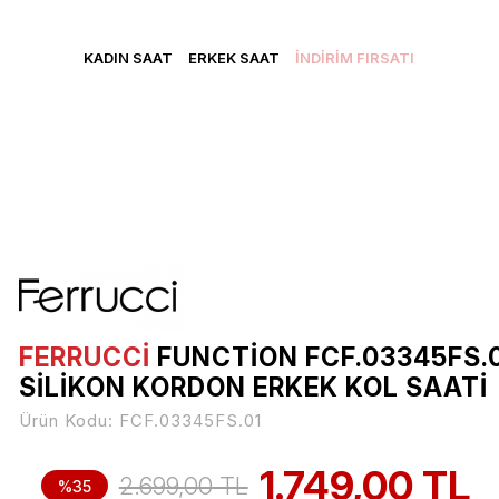
CRETSİZ KARGO • VADE FARKSIZ 3 TAKSİT • YENİ ÜYELERE Ö
KADIN SAAT
ERKEK SAAT
İNDİRİM FIRSATI
FERRUCCİ
FUNCTION FCF.03345FS.
SILIKON KORDON ERKEK KOL SAATI
Ürün Kodu:
FCF.03345FS.01
1.749,00 TL
2.699,00 TL
%35