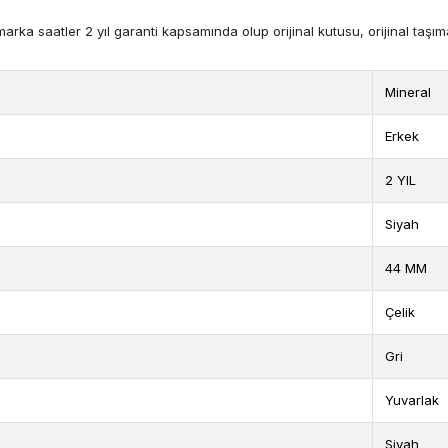
a saatler 2 yıl garanti kapsamında olup orijinal kutusu, orijinal taşıma
Mineral
Erkek
2 YIL
Siyah
44 MM
Çelik
Gri
Yuvarlak
Siyah