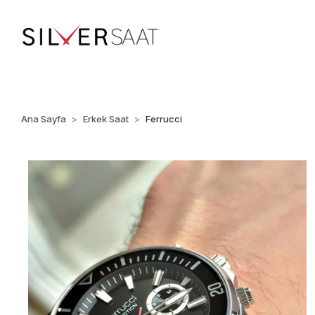
%100 ORİJİNAL • Ü
Ana Sayfa
Erkek Saat
Ferrucci