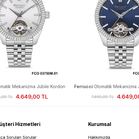
matik Mekanizma Jübile Kordon
Ferrucci
Otomatik Mekanizma J
Erkek Kol Saati
Erkek Kol Saati
4.649,00 TL
4.649,0
9,00 TL
7.499,00 TL
şteri Hizmetleri
Kurumsal
kça Sorulan Sorular
Hakkımızda