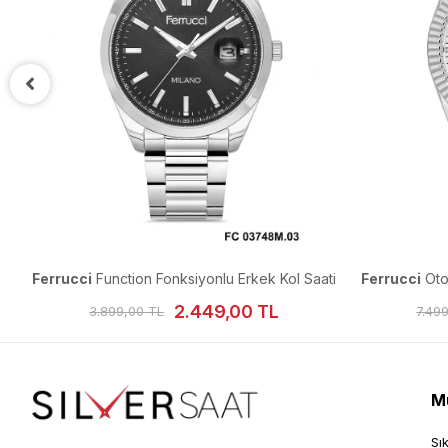
ti
Ferrucci
Function Fonksiyonlu Erkek Kol Saati
Ferrucci
Oto
2.449,00 TL
3.899,00 TL
7.49
Mü
Sı