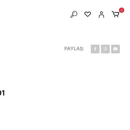
ZEL 100 TL İNDİRİM
0
PAYLAŞ:
01