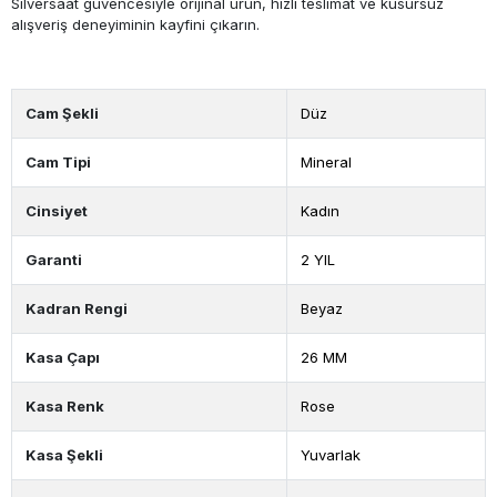
Silversaat güvencesiyle orijinal ürün, hızlı teslimat ve kusursuz
alışveriş deneyiminin kayfini çıkarın.
Cam Şekli
Düz
Cam Tipi
Mineral
Cinsiyet
Kadın
Garanti
2 YIL
Kadran Rengi
Beyaz
Kasa Çapı
26 MM
Kasa Renk
Rose
Kasa Şekli
Yuvarlak