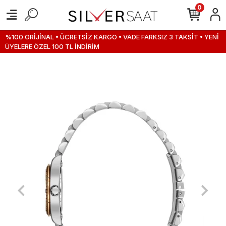
0
%100 ORİJİNAL • ÜCRETSİZ KARGO • VADE FARKSIZ 3 TAKSİT • YENİ
ÜYELERE ÖZEL 100 TL İNDİRİM