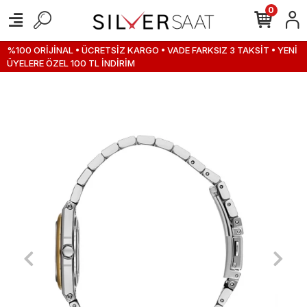
0
%100 ORİJİNAL • ÜCRETSİZ KARGO • VADE FARKSIZ 3 TAKSİT • YENİ
ÜYELERE ÖZEL 100 TL İNDİRİM