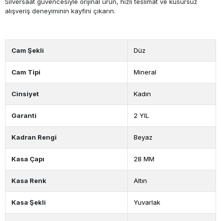
Silversaat güvencesiyle orijinal ürün, hızlı teslimat ve kusursuz
alışveriş deneyiminin kayfini çıkarın.
Cam Şekli
Düz
Cam Tipi
Mineral
Cinsiyet
Kadın
Garanti
2 YIL
Kadran Rengi
Beyaz
Kasa Çapı
28 MM
Kasa Renk
Altın
Kasa Şekli
Yuvarlak