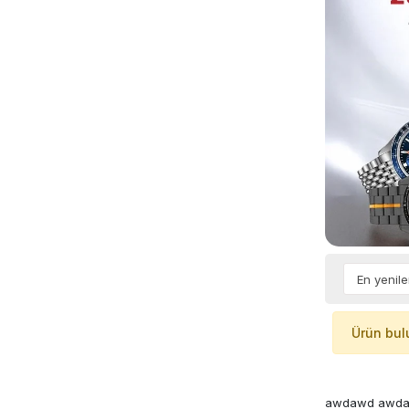
Ürün bul
awdawd awd