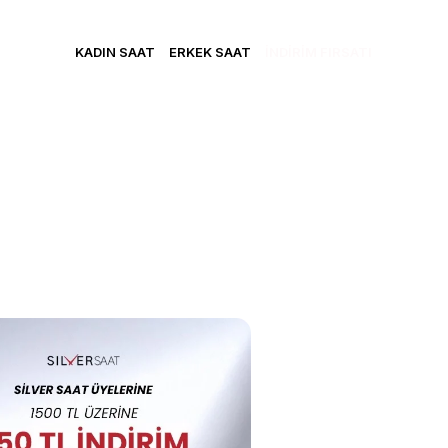
CRETSİZ KARGO • VADE FARKSIZ 3 TAKSİT • YENİ ÜYELERE Ö
KADIN SAAT
ERKEK SAAT
İNDİRİM FIRSATI