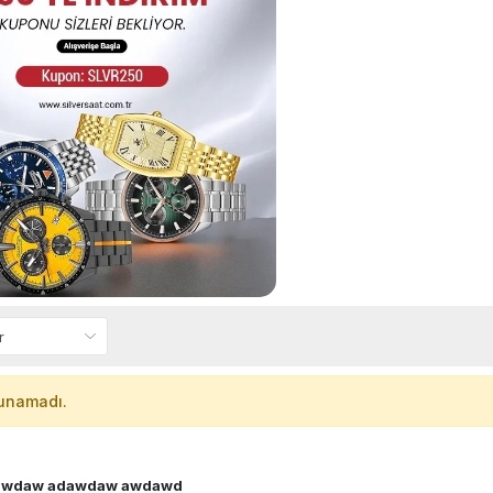
unamadı.
a
wdaw adawdaw awdawd