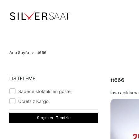
%100 ORİJİNAL • Ü
Ana Sayfa
tt666
LİSTELEME
tt666
Sadece stoktakileri göster
kısa açıklama
Ücretsiz Kargo
Seçimleri Temizle