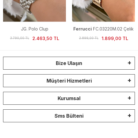
JG. Polo Clup
Ferrucci
FC.03220M.02 Çelik
JPC.0224.S04060.02 Çelik
Kordon Kadın Kol Saati
2.463,50 TL
1.899,00 TL
3.790,00 TL
2.899,00 TL
Kadın Kol Saati
Bize Ulaşın
Müşteri Hizmetleri
Kurumsal
Sms Bülteni