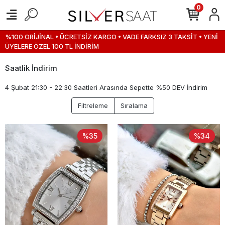
0
%100 ORİJİNAL • ÜCRETSİZ KARGO • VADE FARKSIZ 3 TAKSİT • YENİ
ÜYELERE ÖZEL 100 TL İNDİRİM
Saatlik İndirim
4 Şubat 21:30 - 22:30 Saatleri Arasında Sepette %50 DEV İndirim
Filtreleme
Sıralama
%35
%34