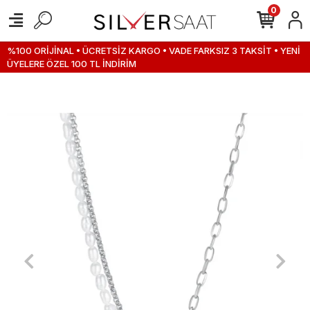
0
%100 ORİJİNAL • ÜCRETSİZ KARGO • VADE FARKSIZ 3 TAKSİT • YENİ
ÜYELERE ÖZEL 100 TL İNDİRİM