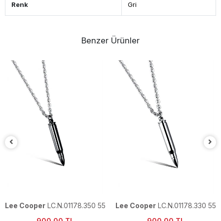
Renk
Gri
Benzer Ürünler
Lee Cooper
LC.N.01178.350 55
Lee Cooper
LC.N.01178.330 55
Cm Çelik Erkek Kolye
Cm Çelik Erkek Kolye
900,00 TL
900,00 TL