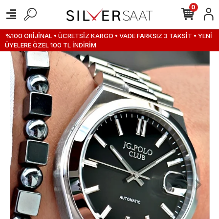
0
%100 ORİJİNAL • ÜCRETSİZ KARGO • VADE FARKSIZ 3 TAKSİT • YENİ
ÜYELERE ÖZEL 100 TL İNDİRİM