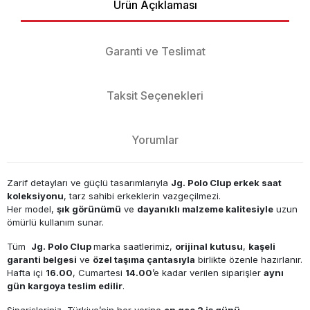
Ürün Açıklaması
Garanti ve Teslimat
Taksit Seçenekleri
Yorumlar
Zarif detayları ve güçlü tasarımlarıyla
Jg. Polo Clup erkek saat
koleksiyonu
, tarz sahibi erkeklerin vazgeçilmezi.
Her model,
şık görünümü
ve
dayanıklı malzeme kalitesiyle
uzun
ömürlü kullanım sunar.
Tüm
Jg. Polo Clup
marka saatlerimiz,
orijinal kutusu
,
kaşeli
garanti belgesi
ve
özel taşıma çantasıyla
birlikte özenle hazırlanır.
Hafta içi
16.00
, Cumartesi
14.00
’e kadar verilen siparişler
aynı
gün kargoya teslim edilir
.
Siparişleriniz, Türkiye’nin her yerine
en geç 2 iş günü