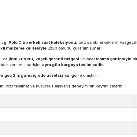
a
Jg. Polo Clup erkek saat koleksiyonu
, tarz sahibi erkeklerin vazgeçil
klı malzeme kalitesiyle
uzun ömürlü kullanım sunar.
z,
orijinal kutusu
,
kaşeli garanti belgesi
ve
özel taşıma çantasıyla
bir
kadar verilen siparişler
aynı gün kargoya teslim edilir
.
en geç 2 iş günü içinde
ücretsiz kargo
ile ulaştırılır.
rün, hızlı teslimat ve kusursuz alışveriş deneyiminin keyfini çıkarın.