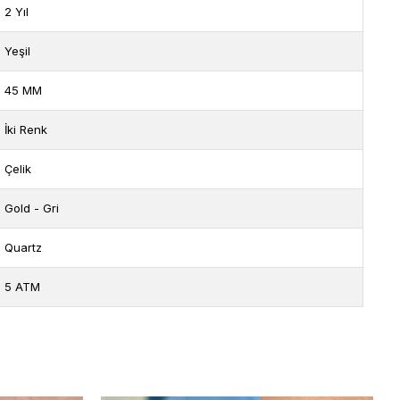
2 Yıl
Yeşil
45 MM
İki Renk
Çelik
Gold - Gri
Quartz
5 ATM