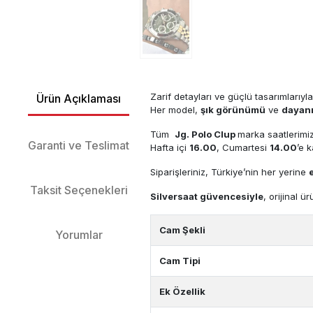
Zarif detayları ve güçlü tasarımlarıyl
Ürün Açıklaması
Her model,
şık görünümü
ve
dayanı
Tüm
Jg. Polo Clup
marka saatlerimi
Garanti ve Teslimat
Hafta içi
16.00
, Cumartesi
14.00
’e 
Siparişleriniz, Türkiye’nin her yerine
Taksit Seçenekleri
Silversaat
güvencesiyle
, orijinal ü
Cam Şekli
Yorumlar
Cam Tipi
Ek Özellik