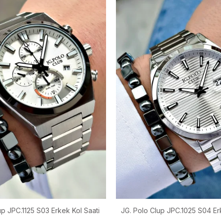
 Clup JPC.1025 S04 Erkek Kol Saati
JG. Polo Clup JPC.1025 S04