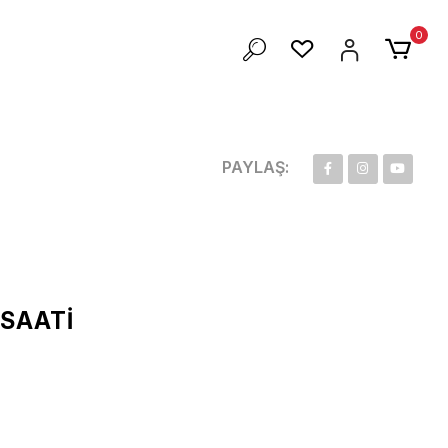
ZEL 100 TL İNDİRİM
0
PAYLAŞ:
 SAATİ