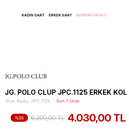
CRETSİZ KARGO • VADE FARKSIZ 3 TAKSİT • YENİ ÜYELERE Ö
KADIN SAAT
ERKEK SAAT
İNDİRİM FIRSATI
JG. POLO CLUP JPC.1125 ERKEK KOL
Ürün Kodu:
JPC.1125
Son 1 Ürün
4.030,00 TL
6.200,00 TL
%35