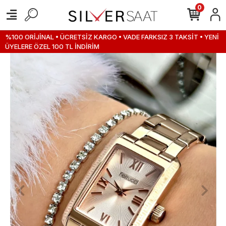
0
%100 ORİJİNAL • ÜCRETSİZ KARGO • VADE FARKSIZ 3 TAKSİT • YENİ
ÜYELERE ÖZEL 100 TL İNDİRİM