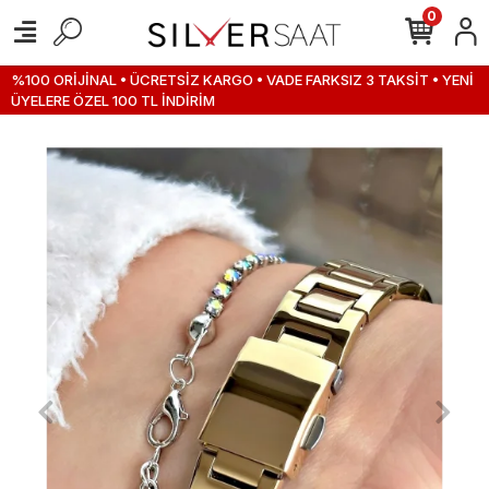
0
%100 ORİJİNAL • ÜCRETSİZ KARGO • VADE FARKSIZ 3 TAKSİT • YENİ
ÜYELERE ÖZEL 100 TL İNDİRİM