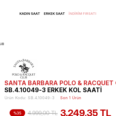
CRETSİZ KARGO • VADE FARKSIZ 3 TAKSİT • YENİ ÜYELERE Ö
KADIN SAAT
ERKEK SAAT
İNDİRİM FIRSATI
LUB
SANTA BARBARA POLO & RACQUET
SB.4.10049-3 ERKEK KOL SAATI
Ürün Kodu:
SB.4.10049-3
Son 1 Ürün
3.249,35 TL
4.999,00 TL
%35