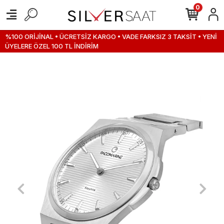
0
%100 ORİJİNAL • ÜCRETSİZ KARGO • VADE FARKSIZ 3 TAKSİT • YENİ
ÜYELERE ÖZEL 100 TL İNDİRİM