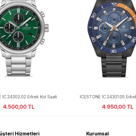
IC.24302.02 Erkek Kol Saati
ICESTONE IC.24301.05 Erkek
4.500,00 TL
4.950,00 TL
şteri Hizmetleri
Kurumsal