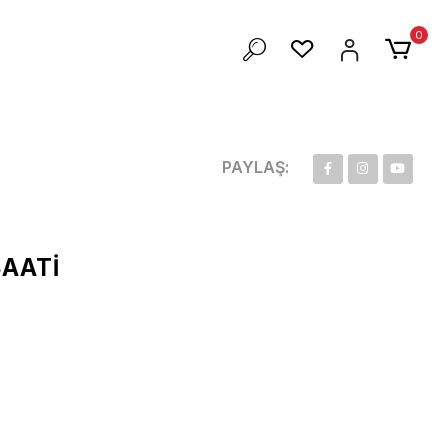
ZEL 100 TL İNDİRİM
0
PAYLAŞ:
SAATİ