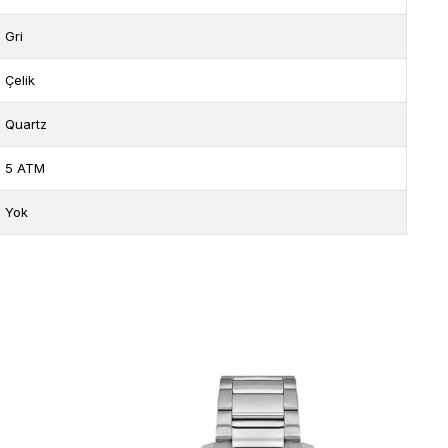
Gri
Çelik
Quartz
5 ATM
Yok