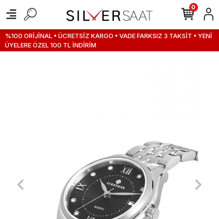
0
%100 ORİJİNAL • ÜCRETSİZ KARGO • VADE FARKSIZ 3 TAKSİT • YENİ
ÜYELERE ÖZEL 100 TL İNDİRİM