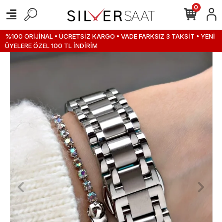
0
%100 ORİJİNAL • ÜCRETSİZ KARGO • VADE FARKSIZ 3 TAKSİT • YENİ
ÜYELERE ÖZEL 100 TL İNDİRİM