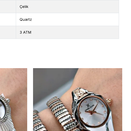
Çelik
Quartz
3 ATM