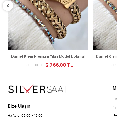
aniel Klein
Premium Yılan Model Dolamalı
Daniel Klein
Premiu
Kadın Kol Saati 23 mm
Kadın Ko
2.766,00 TL
3.689,00 TL
3.689,00 TL
Mü
Sı
Bize Ulaşın
Si
Ha
Haftaiçi 09:00 - 19:00