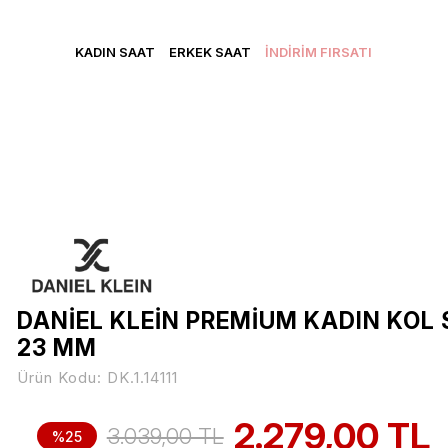
CRETSİZ KARGO • VADE FARKSIZ 3 TAKSİT • YENİ ÜYELERE Ö
KADIN SAAT
ERKEK SAAT
İNDİRİM FIRSATI
DANİEL KLEİN PREMİUM KADIN KOL 
23 MM
Ürün Kodu:
DK.1.14111
2.279,00 TL
3.039,00 TL
%25