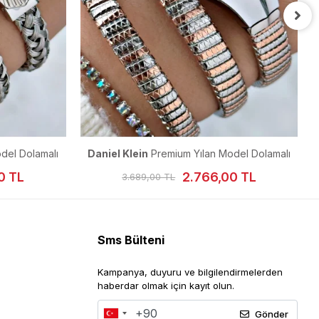
amalı
Daniel Klein
Premium Yılan Model Dolamalı
Daniel
Kadın Kol Saati 23 mm
2.766,00 TL
3.689,00 TL
Sms Bülteni
Kampanya, duyuru ve bilgilendirmelerden
haberdar olmak için kayıt olun.
Gönder