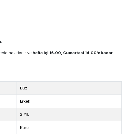
i.
zenle hazırlanır ve
hafta içi 16.00, Cumartesi 14.00'e kadar
Düz
Erkek
2 YIL
Kare