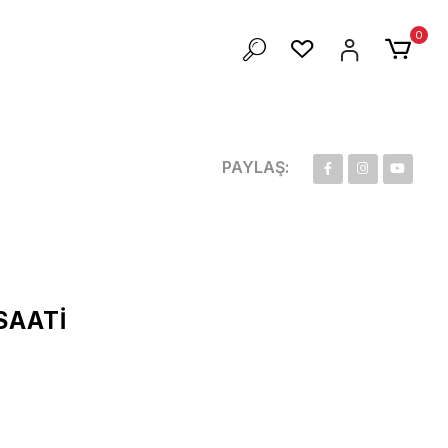
ZEL 100 TL İNDİRİM
0
PAYLAŞ:
SAATİ