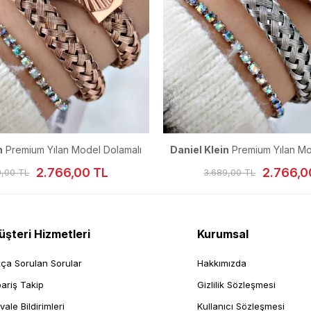
m Yılan Model Dolamalı
Daniel Klein
Premium Yılan Model Dol
l Saati 23 mm
Kadın Kol Saati 23 mm
2.766,00 TL
2.766,00 TL
3.689,00 TL
şteri Hizmetleri
Kurumsal
kça Sorulan Sorular
Hakkımızda
pariş Takip
Gizlilik Sözleşmesi
vale Bildirimleri
Kullanıcı Sözleşmesi