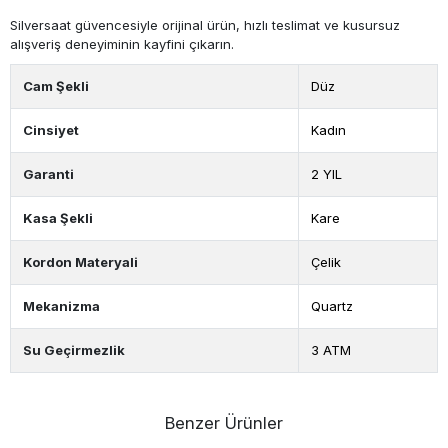
Silversaat güvencesiyle orijinal ürün, hızlı teslimat ve kusursuz
alışveriş deneyiminin kayfini çıkarın.
Cam Şekli
Düz
Cinsiyet
Kadın
Garanti
2 YIL
Kasa Şekli
Kare
Kordon Materyali
Çelik
Mekanizma
Quartz
Su Geçirmezlik
3 ATM
Benzer Ürünler