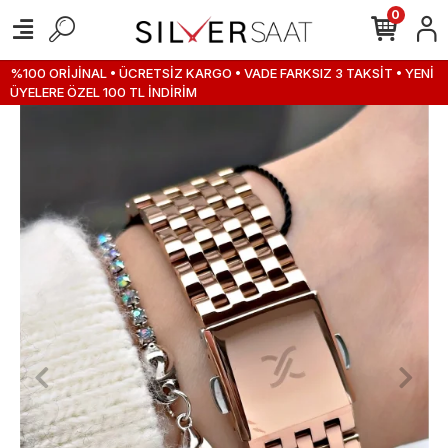
0
%100 ORİJİNAL • ÜCRETSİZ KARGO • VADE FARKSIZ 3 TAKSİT • YENİ
ÜYELERE ÖZEL 100 TL İNDİRİM