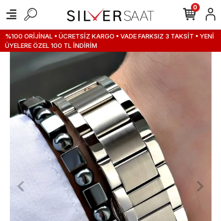
0
%100 ORİJİNAL • ÜCRETSİZ KARGO • VADE FARKSIZ 3 TAKSİT • YENİ
ÜYELERE ÖZEL 100 TL İNDİRİM