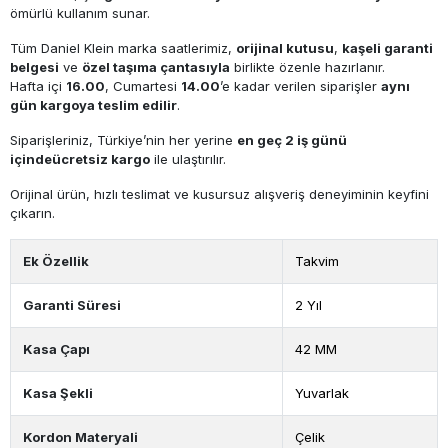
ömürlü kullanım sunar.
Tüm Daniel Klein marka saatlerimiz,
orijinal kutusu
,
kaşeli garanti
belgesi
ve
özel taşıma çantasıyla
birlikte özenle hazırlanır.
Hafta içi
16.00
, Cumartesi
14.00
’e kadar verilen siparişler
aynı
gün kargoya teslim edilir
.
Siparişleriniz, Türkiye’nin her yerine
en geç 2 iş günü
içinde
ücretsiz kargo
ile ulaştırılır.
Orijinal ürün, hızlı teslimat ve kusursuz alışveriş deneyiminin keyfini
çıkarın.
Ek Özellik
Takvim
Garanti Süresi
2 Yıl
Kasa Çapı
42 MM
Kasa Şekli
Yuvarlak
Kordon Materyali
Çelik