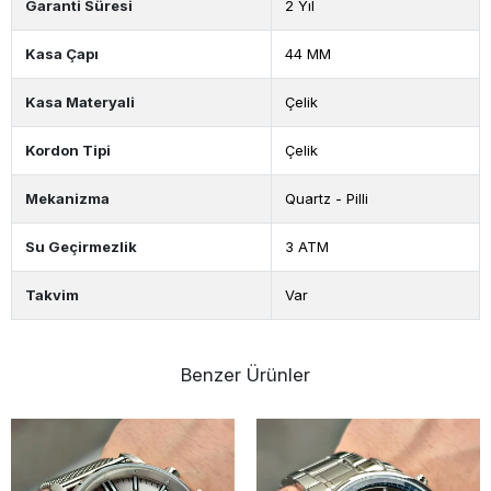
Garanti Süresi
2 Yıl
Kasa Çapı
44 MM
Kasa Materyali
Çelik
Kordon Tipi
Çelik
Mekanizma
Quartz - Pilli
Su Geçirmezlik
3 ATM
Takvim
Var
Benzer Ürünler