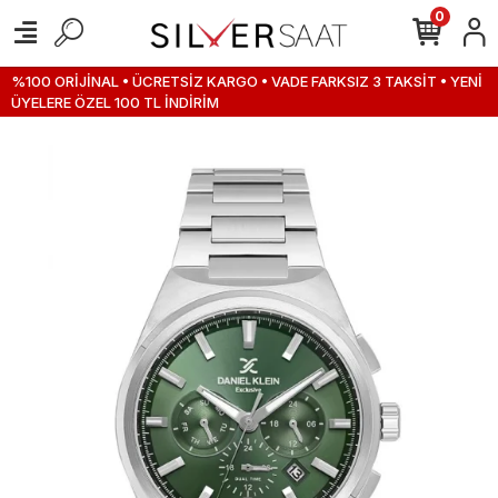
0
%100 ORİJİNAL • ÜCRETSİZ KARGO • VADE FARKSIZ 3 TAKSİT • YENİ
ÜYELERE ÖZEL 100 TL İNDİRİM