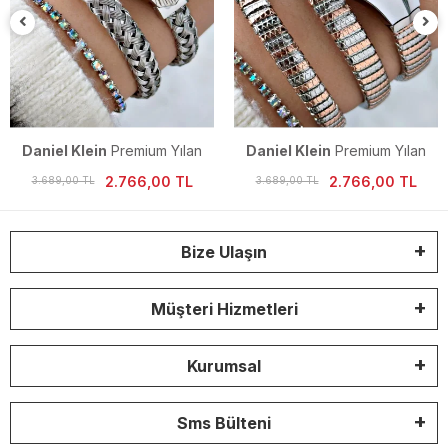
Daniel Klein
Premium Yılan
Daniel Klein
Premium Yılan
Model Dolamalı Kadın Kol Saati
Model Dolamalı Kadın Kol Saati
2.766,00 TL
2.766,00 TL
3.689,00 TL
3.689,00 TL
23 mm
23 mm
Bize Ulaşın
Müşteri Hizmetleri
Kurumsal
Sms Bülteni