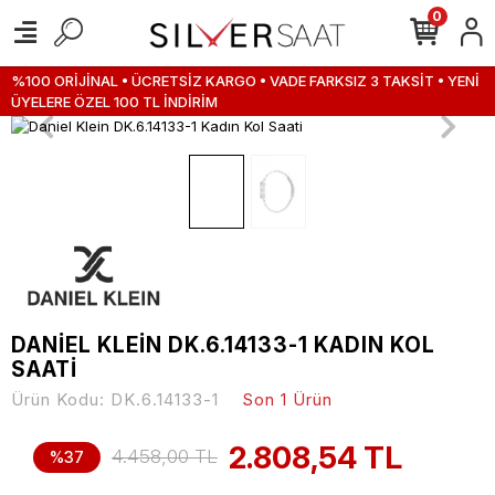
0
%100 ORİJİNAL • ÜCRETSİZ KARGO • VADE FARKSIZ 3 TAKSİT • YENİ
ÜYELERE ÖZEL 100 TL İNDİRİM
DANİEL KLEİN DK.6.14133-1 KADIN KOL
SAATİ
Ürün Kodu:
DK.6.14133-1
Son 1 Ürün
2.808,54 TL
4.458,00 TL
%37