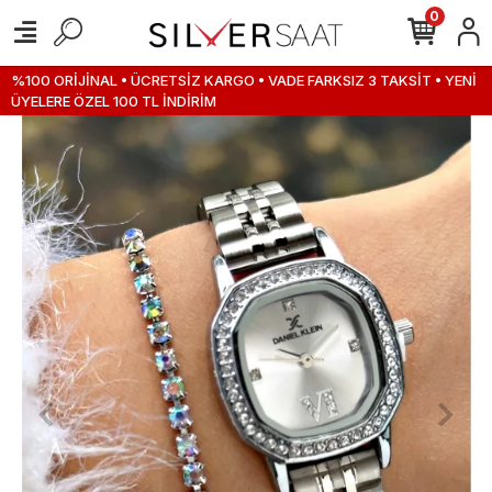
0
%100 ORİJİNAL • ÜCRETSİZ KARGO • VADE FARKSIZ 3 TAKSİT • YENİ
ÜYELERE ÖZEL 100 TL İNDİRİM