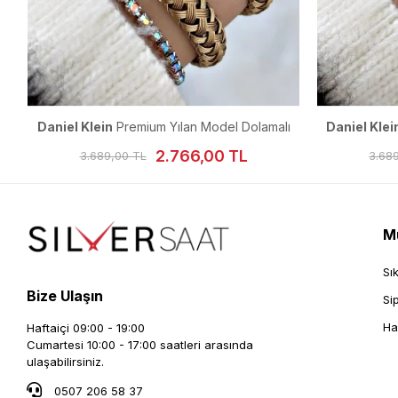
ı
Daniel Klein
Premium Yılan Model Dolamalı
Daniel Klei
Kadın Kol Saati 23 mm
K
2.766,00 TL
3.689,00 TL
3.68
Mü
Sı
Bize Ulaşın
Si
Ha
Haftaiçi 09:00 - 19:00
Cumartesi 10:00 - 17:00 saatleri arasında
ulaşabilirsiniz.
0507 206 58 37