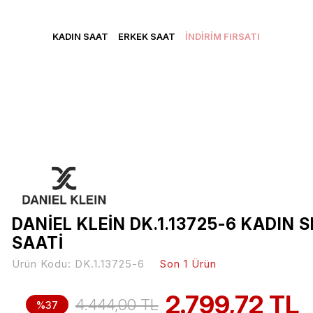
CRETSİZ KARGO • VADE FARKSIZ 3 TAKSİT • YENİ ÜYELERE Ö
KADIN SAAT
ERKEK SAAT
İNDİRİM FIRSATI
DANİEL KLEİN DK.1.13725-6 KADIN 
SAATİ
Ürün Kodu:
DK.1.13725-6
Son 1 Ürün
2.799,72 TL
4.444,00 TL
%37