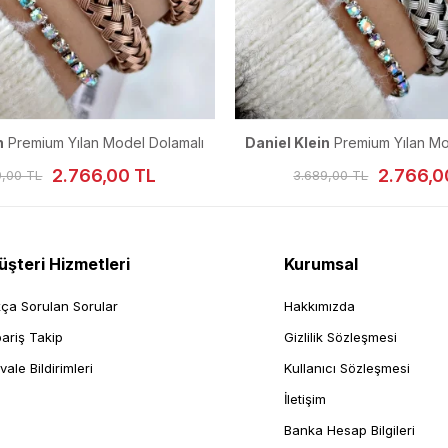
n
Premium Yılan Model Dolamalı
Daniel Klein
Premium Yılan Mo
adın Kol Saati 23 mm
Kadın Kol Saati 23 
2.766,00 TL
2.766,0
9,00 TL
3.689,00 TL
şteri Hizmetleri
Kurumsal
kça Sorulan Sorular
Hakkımızda
pariş Takip
Gizlilik Sözleşmesi
vale Bildirimleri
Kullanıcı Sözleşmesi
İletişim
Banka Hesap Bilgileri