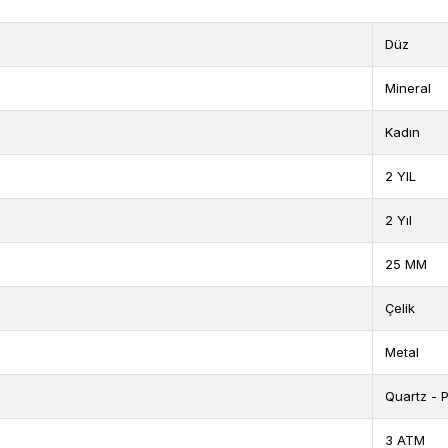
Düz
Mineral
Kadın
2 YIL
2 Yıl
25 MM
Çelik
Metal
Quartz - Pi
3 ATM