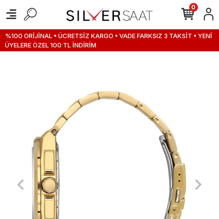
0
%100 ORİJİNAL • ÜCRETSİZ KARGO • VADE FARKSIZ 3 TAKSİT • YENİ
ÜYELERE ÖZEL 100 TL İNDİRİM