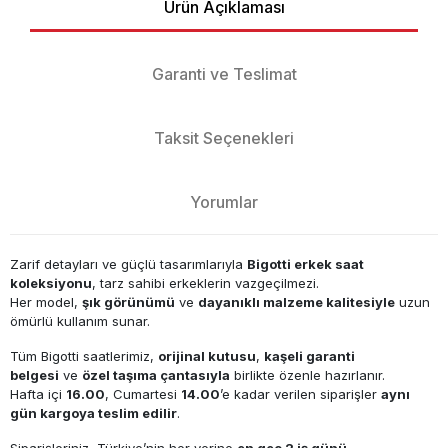
Ürün Açıklaması
Garanti ve Teslimat
Taksit Seçenekleri
Yorumlar
Zarif detayları ve güçlü tasarımlarıyla
Bigotti erkek saat
koleksiyonu
, tarz sahibi erkeklerin vazgeçilmezi.
Her model,
şık görünümü
ve
dayanıklı malzeme kalitesiyle
uzun
ömürlü kullanım sunar.
Tüm Bigotti saatlerimiz,
orijinal kutusu
,
kaşeli garanti
belgesi
ve
özel taşıma çantasıyla
birlikte özenle hazırlanır.
Hafta içi
16.00
, Cumartesi
14.00
’e kadar verilen siparişler
aynı
gün kargoya teslim edilir
.
Siparişleriniz, Türkiye’nin her yerine
en geç 2 iş günü