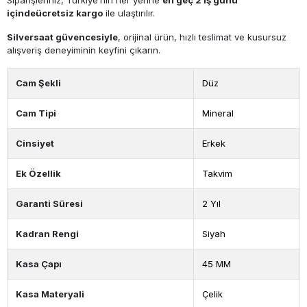
içinde
ücretsiz kargo
ile ulaştırılır.
Silversaat
güvencesiyle
, orijinal ürün, hızlı teslimat ve kusursuz
alışveriş deneyiminin keyfini çıkarın.
Cam Şekli
Düz
Cam Tipi
Mineral
Cinsiyet
Erkek
Ek Özellik
Takvim
Garanti Süresi
2 Yıl
Kadran Rengi
Siyah
Kasa Çapı
45 MM
Kasa Materyali
Çelik