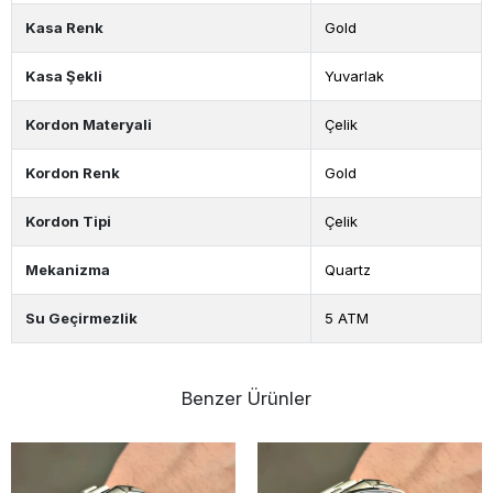
Kasa Renk
Gold
Kasa Şekli
Yuvarlak
Kordon Materyali
Çelik
Kordon Renk
Gold
Kordon Tipi
Çelik
Mekanizma
Quartz
Su Geçirmezlik
5 ATM
Benzer Ürünler